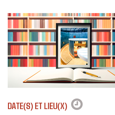
DATE(S) ET LIEU(X)