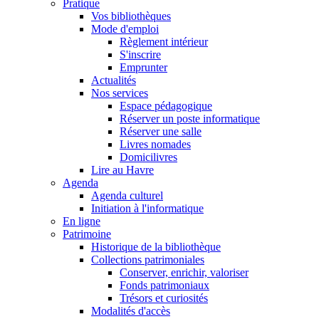
Pratique
Vos bibliothèques
Mode d'emploi
Règlement intérieur
S'inscrire
Emprunter
Actualités
Nos services
Espace pédagogique
Réserver un poste informatique
Réserver une salle
Livres nomades
Domicilivres
Lire au Havre
Agenda
Agenda culturel
Initiation à l'informatique
En ligne
Patrimoine
Historique de la bibliothèque
Collections patrimoniales
Conserver, enrichir, valoriser
Fonds patrimoniaux
Trésors et curiosités
Modalités d'accès