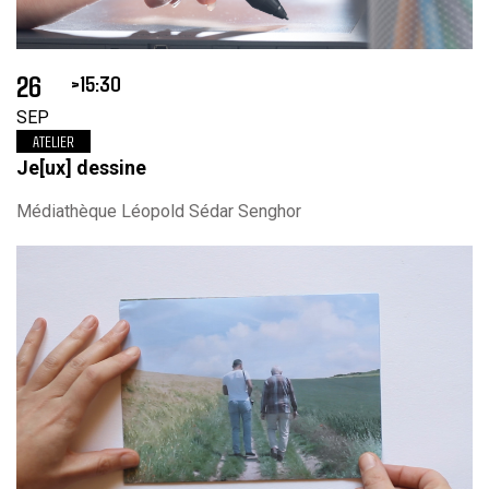
26
15:30
SEP
ATELIER
Je[ux] dessine
Médiathèque Léopold Sédar Senghor