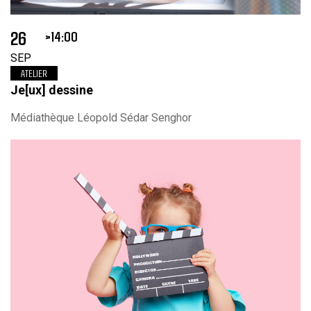
26
14:00
SEP
ATELIER
Je[ux] dessine
Médiathèque Léopold Sédar Senghor