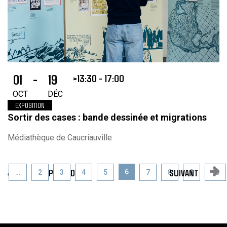
01
-
19
13:30 - 17:00
OCT
DÉC
EXPOSITION
Sortir des cases : bande dessinée et migrations
Médiathèque de Caucriauville
PRÉCÉDENT
SUIVANT
6
…
2
3
4
5
7
8
9
10