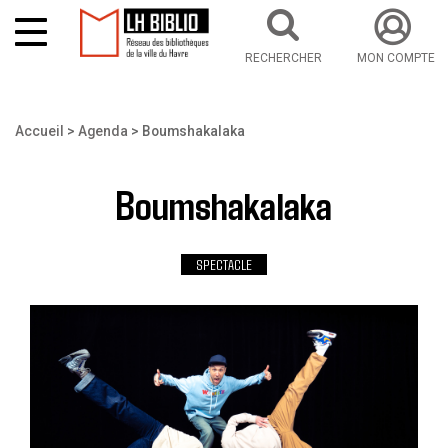
RECHERCHER
MON COMPTE
Aller au contenu principal
Vous êtes ici
Accueil
Agenda
Boumshakalaka
Boumshakalaka
SPECTACLE