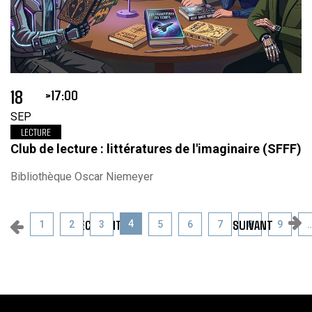
18
17:00
SEP
LECTURE
Club de lecture : littératures de l'imaginaire (SFFF)
Bibliothèque Oscar Niemeyer
PRÉCÉDENT
SUIVANT
4
1
2
3
5
6
7
8
9